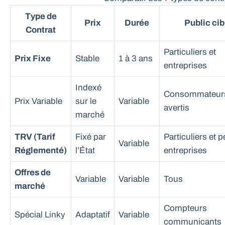
Type de
Prix
Durée
Public cib
Contrat
Particuliers et
Prix Fixe
Stable
1 à 3 ans
entreprises
Indexé
Consommateur
Prix Variable
sur le
Variable
avertis
marché
TRV (Tarif
Fixé par
Particuliers et p
Variable
Réglementé)
l’État
entreprises
Offres de
Variable
Variable
Tous
marché
Compteurs
Spécial Linky
Adaptatif
Variable
communicants