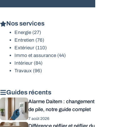
Nos services
Energie
(27)
Entretien
(76)
Extérieur
(110)
Immo et assurance
(44)
Intérieur
(84)
Travaux
(96)
Guides récents
Alarme Daitem : changement
de pile, notre guide complet
7 août 2026
Différence néflier et néflier du