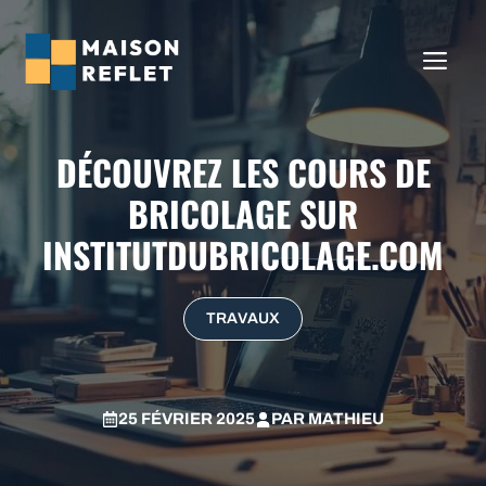
Aller
au
ME
contenu
DÉCOUVREZ LES COURS DE
BRICOLAGE SUR
INSTITUTDUBRICOLAGE.COM
TRAVAUX
25 FÉVRIER 2025
PAR
MATHIEU