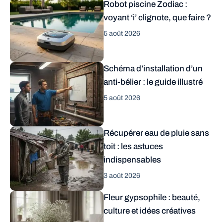
Robot piscine Zodiac :
voyant ‘i’ clignote, que faire ?
5 août 2026
Schéma d’installation d’un
anti-bélier : le guide illustré
5 août 2026
Récupérer eau de pluie sans
toit : les astuces
indispensables
3 août 2026
Fleur gypsophile : beauté,
culture et idées créatives