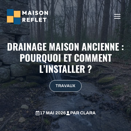
Aller
au
ME
contenu
DRAINAGE MAISON ANCIENNE :
POURQUOI ET COMMENT
L’INSTALLER ?
TRAVAUX
17 MAI 2026
PAR
CLARA