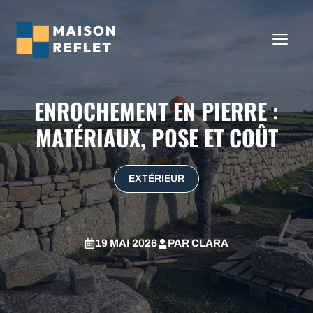
Aller
au
ME
contenu
ENROCHEMENT EN PIERRE :
MATÉRIAUX, POSE ET COÛT
EXTÉRIEUR
19 MAI 2026
PAR
CLARA