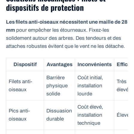
dispositifs de protection
Les filets anti-oiseaux nécessitent une maille de 28
mm
pour empêcher les étourneaux. Fixez-les
solidement autour des arbres. Des tendeurs et des
attaches robustes évitent que le vent ne les détache.
Dispositif
Avantages
Inconvénients
Efficac
Barrière
Coût initial,
Filets anti-
Très
physique
installation
oiseaux
élevée
solide
lourde
Coût élevé,
Pics anti-
Dissuasion
installation
Élevée
oiseaux
durable
technique