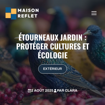
Aller
au
ME
contenu
ÉTOURNEAUX JARDIN :
PROTÉGER CULTURES ET
ÉCOLOGIE
EXTÉRIEUR
2 AOÛT 2025
PAR
CLARA