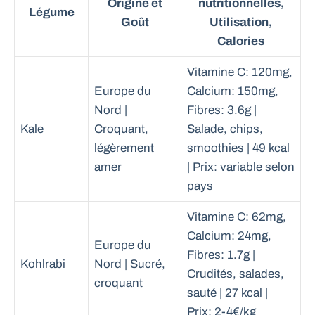
Origine et
nutritionnelles,
Légume
Goût
Utilisation,
Calories
Vitamine C: 120mg,
Europe du
Calcium: 150mg,
Nord |
Fibres: 3.6g |
Kale
Croquant,
Salade, chips,
légèrement
smoothies | 49 kcal
amer
| Prix: variable selon
pays
Vitamine C: 62mg,
Calcium: 24mg,
Europe du
Fibres: 1.7g |
Kohlrabi
Nord | Sucré,
Crudités, salades,
croquant
sauté | 27 kcal |
Prix: 2-4€/kg