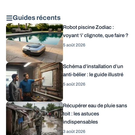
Guides récents
Robot piscine Zodiac :
voyant ‘i’ clignote, que faire ?
5 août 2026
Schéma d’installation d’un
anti-bélier : le guide illustré
5 août 2026
Récupérer eau de pluie sans
toit : les astuces
indispensables
3 août 2026