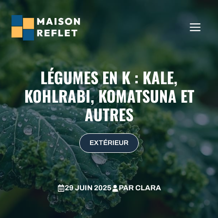
Aller
au
ME
contenu
LÉGUMES EN K : KALE,
KOHLRABI, KOMATSUNA ET
AUTRES
EXTÉRIEUR
29 JUIN 2025
PAR
CLARA