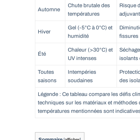
Chute brutale des
Risque d
Automne
températures
adjuvant
Gel (-5°C à 0°C) et
Diminuti
Hiver
humidité
fissures
Chaleur (>30°C) et
Séchage 
Été
UV intenses
isolants
Toutes
Intempéries
Protecti
saisons
soudaines
des isola
Légende : Ce tableau compare les défis cl
techniques sur les matériaux et méthodes d
températures mentionnées sont indicatives
Sommaire
[
afficher
]