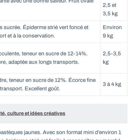
ante avec une bonne saveur. Fruit ovale
2,5 et
3,5 kg
ès sucrée. Épiderme strié vert foncé et
Environ
ort et à la conservation.
9 kg
ucculente, teneur en sucre de 12-14%.
2,5-3,5
re, adaptée aux longs transports.
kg
ndre, teneur en sucre de 12%. Écorce fine
3 à 4 kg
 transport. Excellent goût.
é, culture et idées créatives
 pastèques jaunes. Avec son format mini d’environ 1