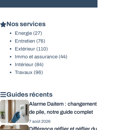
Nos services
Energie
(27)
Entretien
(76)
Extérieur
(110)
Immo et assurance
(44)
Intérieur
(84)
Travaux
(96)
Guides récents
Alarme Daitem : changement
de pile, notre guide complet
7 août 2026
Différence néflier et néflier du