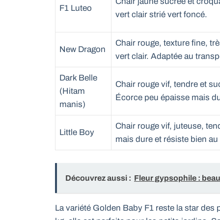
Chair jaune sucrée et croqu
F1 Luteo
vert clair strié vert foncé.
Chair rouge, texture fine, tr
New Dragon
vert clair. Adaptée au transp
Dark Belle
Chair rouge vif, tendre et s
(Hitam
Écorce peu épaisse mais du
manis)
Chair rouge vif, juteuse, te
Little Boy
mais dure et résiste bien au
Découvrez aussi :
Fleur gypsophile : beaut
La variété Golden Baby F1 reste la star des