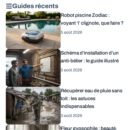
Guides récents
Robot piscine Zodiac :
voyant ‘i’ clignote, que faire ?
5 août 2026
Schéma d’installation d’un
anti-bélier : le guide illustré
5 août 2026
Récupérer eau de pluie sans
toit : les astuces
indispensables
3 août 2026
Fleur gypsophile : beauté,