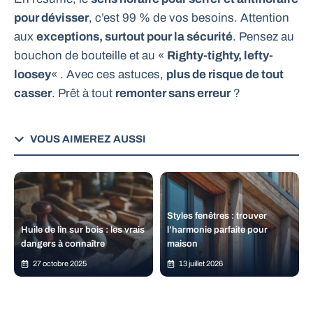
pour dévisser
, c’est 99 % de vos besoins. Attention
aux
exceptions, surtout pour la sécurité
. Pensez au
bouchon de bouteille et au «
Righty-tighty, lefty-
loosey
« . Avec ces astuces,
plus de risque de tout
casser
. Prêt à tout
remonter sans erreur
?
VOUS AIMEREZ AUSSI
Styles fenêtres : trouver
Huile de lin sur bois : les vrais
l’harmonie parfaite pour
dangers à connaître
maison
27 octobre 2025
13 juillet 2026