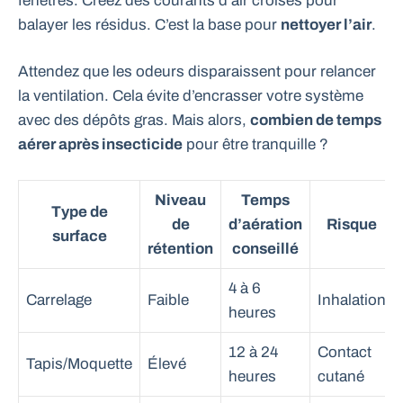
fenêtres. Créez des courants d’air croisés pour
balayer les résidus. C’est la base pour
nettoyer l’air
.
Attendez que les odeurs disparaissent pour relancer
la ventilation. Cela évite d’encrasser votre système
avec des dépôts gras. Mais alors,
combien de temps
aérer après insecticide
pour être tranquille ?
Niveau
Temps
Type de
de
d’aération
Risque
surface
rétention
conseillé
4 à 6
Carrelage
Faible
Inhalation
heures
12 à 24
Contact
Tapis/Moquette
Élevé
heures
cutané