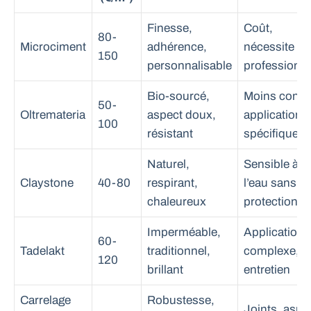
Finesse,
Coût,
80-
Microciment
adhérence,
nécessite un
150
personnalisable
professionne
Bio-sourcé,
Moins connu
50-
Oltremateria
aspect doux,
application
100
résistant
spécifique
Naturel,
Sensible à
Claystone
40-80
respirant,
l’eau sans
chaleureux
protection
Imperméable,
Application
60-
Tadelakt
traditionnel,
complexe,
120
brillant
entretien
Carrelage
Robustesse,
Joints, aspe