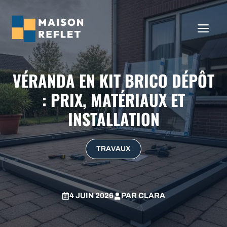
Aller
au
ME
contenu
VÉRANDA EN KIT BRICO DÉPÔT
: PRIX, MATÉRIAUX ET
INSTALLATION
TRAVAUX
4 JUIN 2026
PAR
CLARA