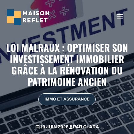
Aller
au
ME
contenu
LOI MALRAUX : OPTIMISER SON
INVESTISSEMENT IMMOBILIER
GRÂCE À LA RÉNOVATION DU
PATRIMOINE ANCIEN
IMMO ET ASSURANCE
19 JUIN 2026
PAR
CLARA