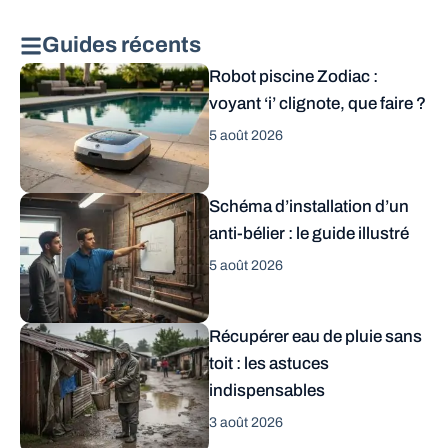
Guides récents
Robot piscine Zodiac :
voyant ‘i’ clignote, que faire ?
5 août 2026
Schéma d’installation d’un
anti-bélier : le guide illustré
5 août 2026
Récupérer eau de pluie sans
toit : les astuces
indispensables
3 août 2026