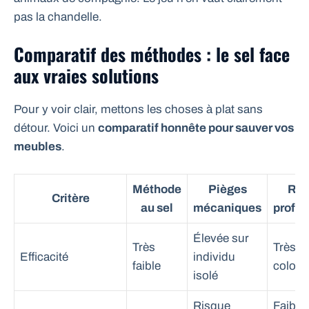
pas la chandelle.
Comparatif des méthodes : le sel face
aux vraies solutions
Pour y voir clair, mettons les choses à plat sans
détour. Voici un
comparatif honnête pour sauver vos
meubles
.
Méthode
Pièges
Rat
Critère
au sel
mécaniques
profes
Élevée sur
Très
Très é
Efficacité
individu
faible
coloni
isolé
Risque
Faible 