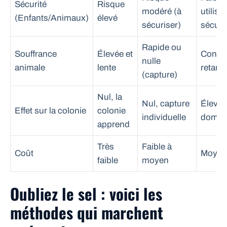
Sécurité
Risque
modéré (à
utilisé
(Enfants/Animaux)
élevé
sécuriser)
sécuri
Rapide ou
Souffrance
Élevée et
Contrôl
nulle
animale
lente
retard
(capture)
Nul, la
Nul, capture
Élevé, 
Effet sur la colonie
colonie
individuelle
domin
apprend
Très
Faible à
Coût
Moyen 
faible
moyen
Oubliez le sel : voici les
méthodes qui marchent